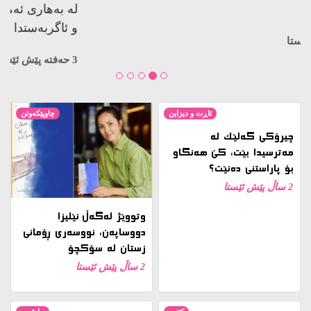
کوژراوە…
3 حەفتە پێش ئێستا
ئاڕت و دیزاین
چاوپێکەوتن
چیرۆکی گەلێک لە
مەترسیدا بێت، کێ هەنگاو
بۆ پاراستنی دەنێت؟
2 ساڵ پێش ئێستا
وتووێژ لەگەڵ ئێلیزا
دووساپەن، نووسەری ڕۆمانی
زستان لە سۆکچۆ
2 ساڵ پێش ئێستا
کتێب
ڕاپۆرت