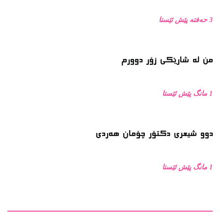
3 حەفتە پێش ئێستا
من له‌ شارێکی زۆر دوورم
1 مانگ پێش ئێستا
دوو شیعری دکتۆر چۆمان هەردی
1 مانگ پێش ئێستا