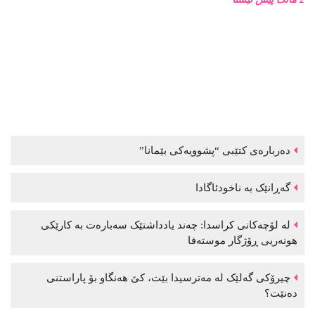
دەربارەی کتێبی “پشوویەکی بێمانا”
گەڕانێک بە ناخودئاگادا
لە لۆچەکانی کراسدا: چەند یادداشتێک سەبارەت بە کارێکی
هونەریی ڕۆژگار موستەفا
چیرۆکی گەلێک لە مەترسیدا بێت، کێ هەنگاو بۆ پاراستنی
دەنێت؟