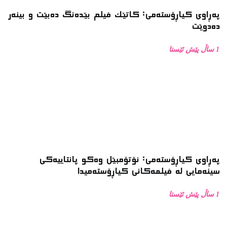
پەڕاوی کیاڕۆستەمی: کاتێک فیلم بێدەنگ دەبێت و بینەر
دەدوێت
1 ساڵ پێش ئێستا
پەڕاوی کیاڕۆستەمی: ئۆتۆمبێل وەکو پانتاییەکی
سینەمایی لە فیلمەکانی کیاڕۆستەمیدا
1 ساڵ پێش ئێستا