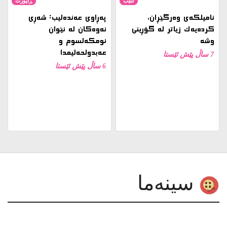
نامیلكه‌ی وەرگێڕان،
پەڕاوی عەندەلیب: شەڕی
کردەیەک زیاتر لە گۆڕینی
نەوەکان لە نێوان
وشە
ئومکەلسوم و
عەبدولحەلیمدا
7 ساڵ پێش ئێستا
6 ساڵ پێش ئێستا
سینەما