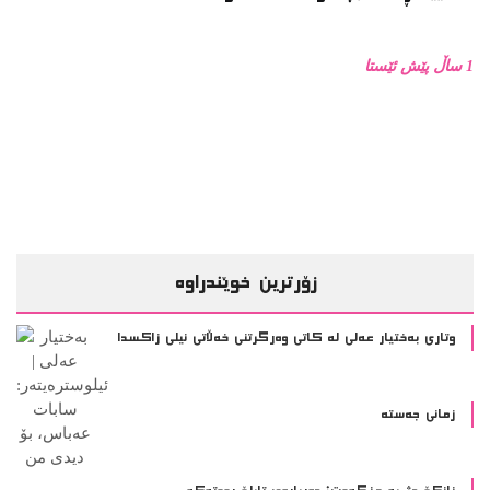
1 ساڵ پێش ئێستا
زۆرترین خوێندراوە
وتاری بەختیار عەلی لە کاتی وەرگرتنی خەڵاتی نیلی زاکسدا
زمانی جەستە
زانکۆ دژ بە مزگەوت: دەربارەى تابلۆ ڕووتەکە