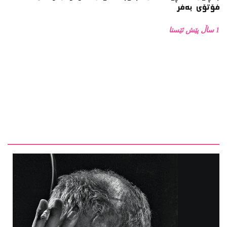
1 ساڵ پێش ئێستا