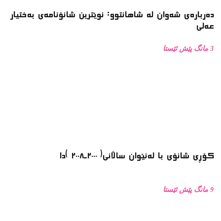
دەربارەی شەوان لە شاهانتوو: نوێترین شانۆنامەی بەختیار
عەلی
3 مانگ پێش ئێستا
کۆڕی شانۆی با لەنێوان ساڵانی( ٢٠٠٠ـ٢٠٠٨ )دا
9 مانگ پێش ئێستا