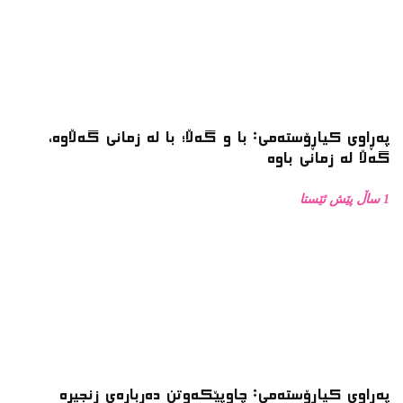
پەڕاوی کیاڕۆستەمی: با و گەڵا؛ با لە زمانی گەڵاوە،
گەڵا لە زمانی باوە
1 ساڵ پێش ئێستا
پەڕاوی کیاڕۆستەمی: چاوپێکەوتن دەربارەی زنجیرە
فۆتۆی بەفر