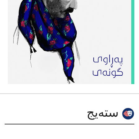
سته‌یج