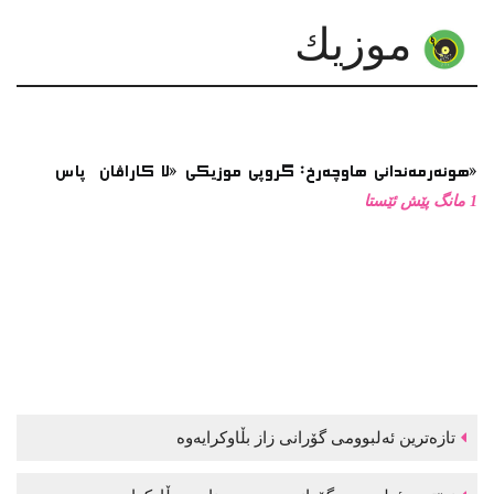
موزیك
هونەرمەندانی هاوچەرخ: گروپی موزیكی «لا كاراڤان پاس»
1 مانگ پێش ئێستا
تازەترین ئەلبوومی گۆرانی زاز بڵاوكرایەوە
نوێترین ئەلبوومی گۆرانی موحسین نامجو بڵاوكرایەوە