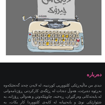
دیدی من ماڵپەڕێکی کلتووریی کوردییە، لە لایەن چەند گەنجێكه‌وه‌
بەڕێوە دەبرێت، هەوڵ دەدات لە ڕێگەی کارکردنی ڕۆژنامەوانی
لە بابەتەکانی وەرگێڕان، ڕەخنە، چاوپێکەوتن و هەواڵی ڕۆژانە، بە
شێوازێکی نوێ و بابەتییانە لە کایەی کلتووردا کار بکات، بە
ئامانجی کاریگەریدانان لە کاری ڕۆژنامەوانیی کلتووریی کوردی -