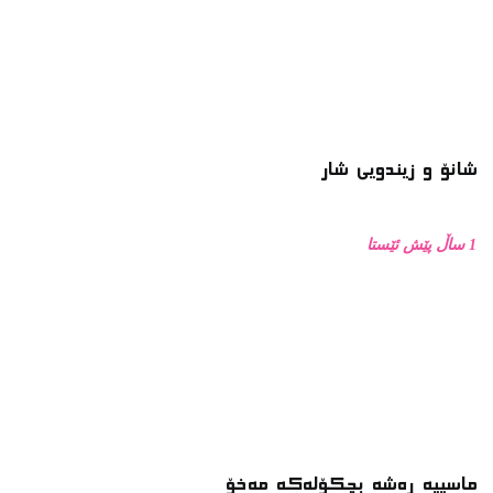
شانۆ و زیندویی شار
1 ساڵ پێش ئێستا
ماسییه ڕەشە بچکۆلەکە مەخۆ