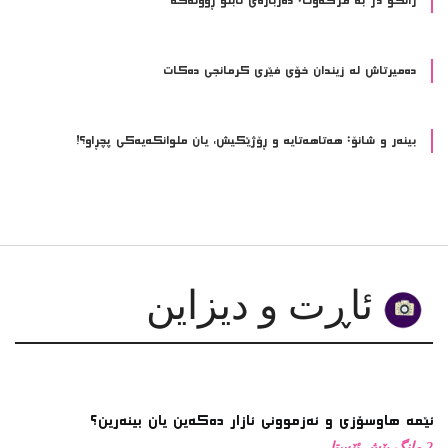
ده‌میرتاش له‌ زیندان خۆی فێری كرمانجی ده‌كات
بینەر و شانۆ: هەتاھەتایە و ڕۆژێکیش، یان ملوانکەیەکی پچڕاو؟!
ئاڕت و دیزاین
ئێمە هاوسۆزی و ئەزموونی ئازار دەکەین یان بینەرین؟
2 مانگ پێش ئێستا