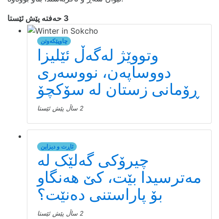
3 حەفتە پێش ئێستا
چاوپێکەوتن
وتووێژ لەگەڵ ئێلیزا
دووساپەن، نووسەری
ڕۆمانی زستان لە سۆکچۆ
2 ساڵ پێش ئێستا
ئاڕت و دیزاین
چیرۆکی گەلێک لە
مەترسیدا بێت، کێ هەنگاو
بۆ پاراستنی دەنێت؟
2 ساڵ پێش ئێستا