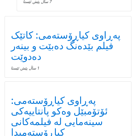
7 ساڵ پێش ئێستا
سینەما
پەڕاوی کیاڕۆستەمی: کاتێک
فیلم بێدەنگ دەبێت و بینەر
دەدوێت
1 ساڵ پێش ئێستا
پەڕاوی کیاڕۆستەمی:
ئۆتۆمبێل وەکو پانتاییەکی
سینەمایی لە فیلمەکانی
کیاڕۆستەمیدا