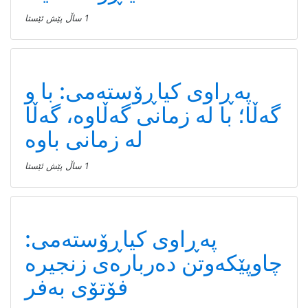
1 ساڵ پێش ئێستا
پەڕاوی کیاڕۆستەمی: با و
گەڵا؛ با لە زمانی گەڵاوە، گەڵا
لە زمانی باوە
1 ساڵ پێش ئێستا
پەڕاوی کیاڕۆستەمی:
چاوپێکەوتن دەربارەی زنجیرە
فۆتۆی بەفر