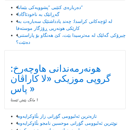
دەربارەی کتێبی “پشوویەکی بێمانا”
گەڕانێک بە ناخودئاگادا
لە لۆچەکانی کراسدا: چەند یادداشتێک سەبارەت بە
کارێکی هونەریی ڕۆژگار موستەفا
چیرۆکی گەلێک لە مەترسیدا بێت، کێ هەنگاو بۆ پاراستنی
دەنێت؟
موزیك
هونەرمەندانی هاوچەرخ:
گروپی موزیكی «لا كاراڤان
پاس»
1 مانگ پێش ئێستا
تازەترین ئەلبوومی گۆرانی زاز بڵاوكرایەوە
نوێترین ئەلبوومی گۆرانی موحسین نامجو بڵاوكرایەوە