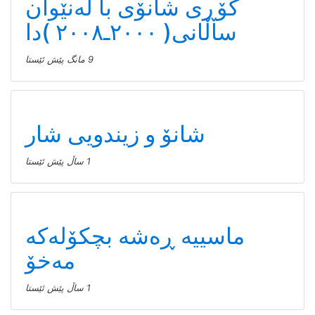
کۆڕی شانۆی با لەنێوان
ساڵانی( ٢٠٠٠ـ٢٠٠٨ )دا
9 مانگ پێش ئێستا
شانۆ و زیندویی شار
1 ساڵ پێش ئێستا
ماسییه ڕەشە بچکۆلەکە
مەخۆ
1 ساڵ پێش ئێستا