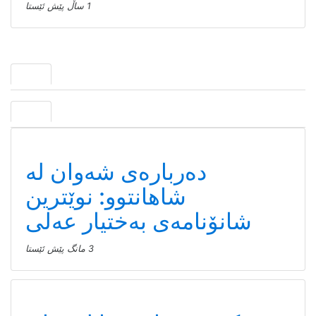
1 ساڵ پێش ئێستا
سته‌یج
دەربارەی شەوان لە
شاهانتوو: نوێترین
شانۆنامەی بەختیار عەلی
3 مانگ پێش ئێستا