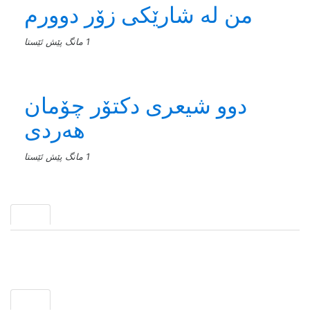
من له‌ شارێکی زۆر دوورم
1 مانگ پێش ئێستا
دوو شیعری دکتۆر چۆمان
هەردی
1 مانگ پێش ئێستا