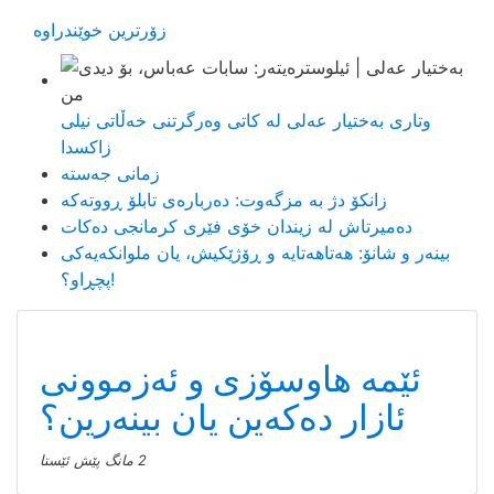
زۆرترین خوێندراوە
وتاری بەختیار عەلی لە کاتی وەرگرتنی خەڵاتی نیلی
زاکسدا
زمانی جەستە
زانکۆ دژ بە مزگەوت: دەربارەى تابلۆ ڕووتەکە
ده‌میرتاش له‌ زیندان خۆی فێری كرمانجی ده‌كات
بینەر و شانۆ: هەتاھەتایە و ڕۆژێکیش، یان ملوانکەیەکی
پچڕاو؟!
ئاڕت و دیزاین
ئێمە هاوسۆزی و ئەزموونی
ئازار دەکەین یان بینەرین؟
2 مانگ پێش ئێستا