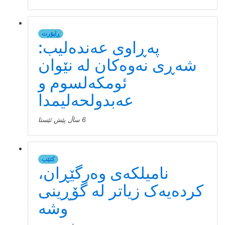
ڕاپۆرت
پەڕاوی عەندەلیب:
شەڕی نەوەکان لە نێوان
ئومکەلسوم و
عەبدولحەلیمدا
6 ساڵ پێش ئێستا
کتێب
نامیلكه‌ی وەرگێڕان،
کردەیەک زیاتر لە گۆڕینی
وشە