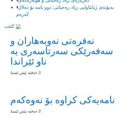
دەربارەی زیاد رەحبانی و هونەرەکەی
بەبۆنەی ژیانئاوایی زیاد رەحبانی: دوو نامە بۆ دەلال
کەرەم
کتێب
نەفرەتی نەوبەهاران و
سەفەرێکی سەرتاسەری بە
ناو ئێراندا
3 حەفتە پێش ئێستا
نامەیەکی کراوە بۆ نەوەکەم
3 حەفتە پێش ئێستا