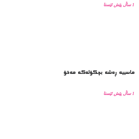
1 ساڵ پێش ئێستا
زۆرترین خوێندراوە
وتاری بەختیار عەلی لە کاتی وەرگرتنی خەڵاتی نیلی زاکسدا
زمانی جەستە
زانکۆ دژ بە مزگەوت: دەربارەى تابلۆ ڕووتەکە