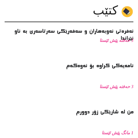
3 حەفتە پێش ئێستا
من له‌ شارێکی زۆر دوورم
1 مانگ پێش ئێستا
دوو شیعری دکتۆر چۆمان هەردی
1 مانگ پێش ئێستا