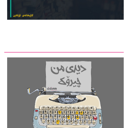
دیدی من ماڵپەڕێکی کلتووریی کوردییە، لە لایەن چەند گەنجێكه‌وه‌
بەڕێوە دەبرێت، هەوڵ دەدات لە ڕێگەی کارکردنی ڕۆژنامەوانی
لە بابەتەکانی وەرگێڕان، ڕەخنە، چاوپێکەوتن و هەواڵی ڕۆژانە، بە
شێوازێکی نوێ و بابەتییانە لە کایەی کلتووردا کار بکات، بە
ئامانجی کاریگەریدانان لە کاری ڕۆژنامەوانیی کلتووریی کوردی -