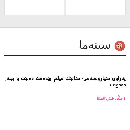
پەڕاوی کیاڕۆستەمی: کاتێک فیلم بێدەنگ دەبێت و بینەر
دەدوێت
1 ساڵ پێش ئێستا
پەڕاوی کیاڕۆستەمی: ئۆتۆمبێل وەکو پانتاییەکی
سینەمایی لە فیلمەکانی کیاڕۆستەمیدا
1 ساڵ پێش ئێستا