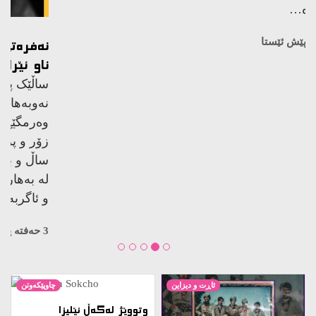
کوژراوە…
3 حەفتە پێش ئێستا
ئاڕت و دیزاین
چاوپێکەوتن
وتووێژ لەگەڵ ئێلیزا
دووساپەن، نووسەری ڕۆمانی
زستان لە سۆکچۆ
2 ساڵ پێش ئێستا
چیرۆکی گەلێک لە
مەترسیدا بێت، کێ هەنگاو
بۆ پاراستنی دەنێت؟
2 ساڵ پێش ئێستا
کتێب
ڕاپۆرت