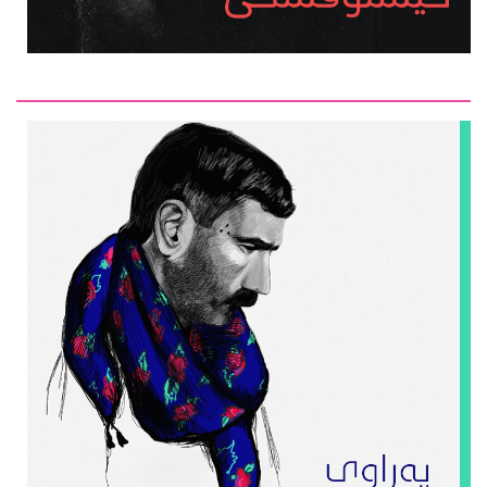
سته‌یج