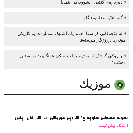
موزیك
هونەرمەندانی هاوچەرخ: گروپی موزیكی «لا كاراڤان پاس»
1 مانگ پێش ئێستا
تازەترین ئەلبوومی گۆرانی زاز بڵاوكرایەوە
نوێترین ئەلبوومی گۆرانی موحسین نامجو بڵاوكرایەوە