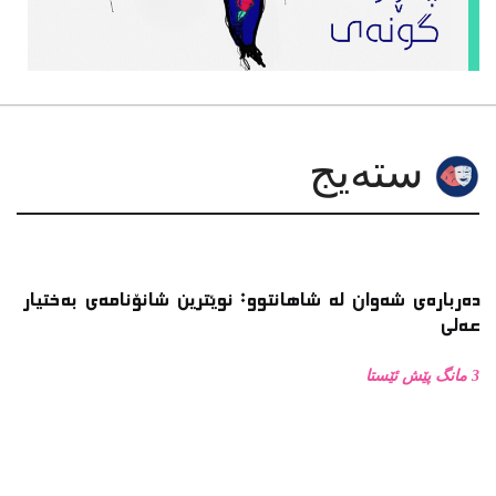
دەربارەی شەوان لە شاهانتوو: نوێترین شانۆنامەی بەختیار
عەلی
3 مانگ پێش ئێستا
کۆڕی شانۆی با لەنێوان ساڵانی( ٢٠٠٠ـ٢٠٠٨ )دا
9 مانگ پێش ئێستا