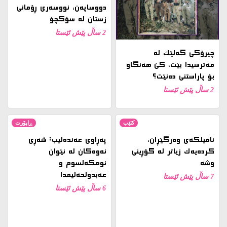
نامیلكه‌ی وەرگێڕان،
پەڕاوی عەندەلیب: شەڕی
کردەیەک زیاتر لە گۆڕینی
نەوەکان لە نێوان
وشە
ئومکەلسوم و
عەبدولحەلیمدا
7 ساڵ پێش ئێستا
6 ساڵ پێش ئێستا
سینەما