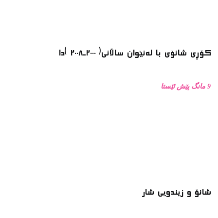
شانۆ و زیندویی شار
1 ساڵ پێش ئێستا
ماسییه ڕەشە بچکۆلەکە مەخۆ