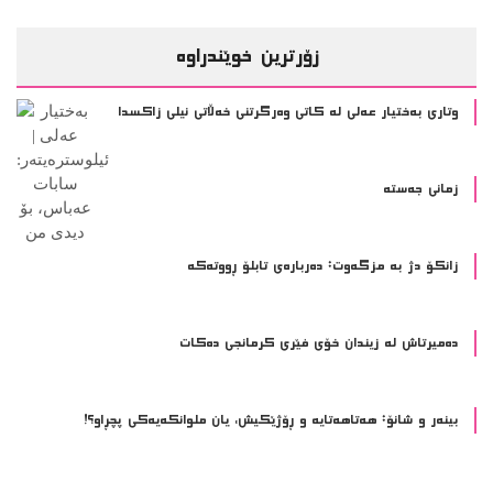
ده‌میرتاش له‌ زیندان خۆی فێری كرمانجی ده‌كات
بینەر و شانۆ: هەتاھەتایە و ڕۆژێکیش، یان ملوانکەیەکی پچڕاو؟!
ئاڕت و دیزاین
ئێمە هاوسۆزی و ئەزموونی ئازار دەکەین یان بینەرین؟
2 مانگ پێش ئێستا