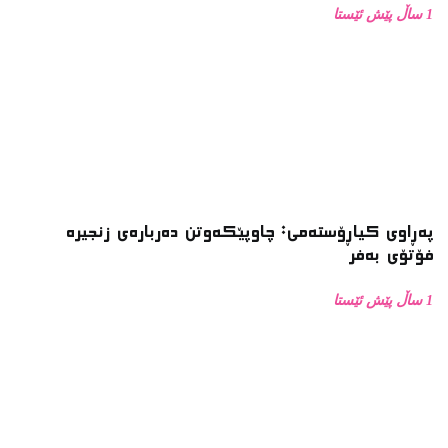
1 ساڵ پێش ئێستا