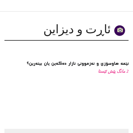
دەربارەی کتێبی “پشوویەکی بێمانا”
گەڕانێک بە ناخودئاگادا
لە لۆچەکانی کراسدا: چەند یادداشتێک سەبارەت بە کارێکی
هونەریی ڕۆژگار موستەفا
چیرۆکی گەلێک لە مەترسیدا بێت، کێ هەنگاو بۆ پاراستنی
دەنێت؟