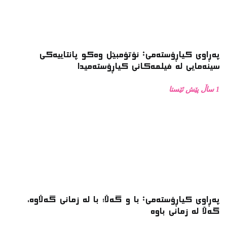
پەڕاوی کیاڕۆستەمی: با و گەڵا؛ با لە زمانی گەڵاوە،
گەڵا لە زمانی باوە
1 ساڵ پێش ئێستا
پەڕاوی کیاڕۆستەمی: چاوپێکەوتن دەربارەی زنجیرە
فۆتۆی بەفر